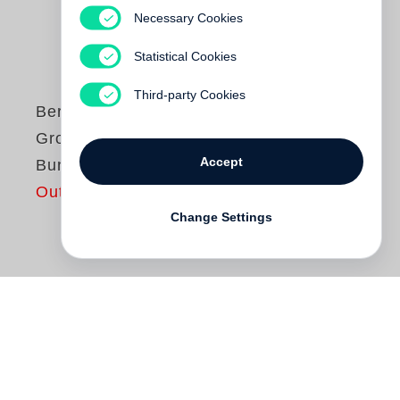
Necessary Cookies
Statistical Cookies
Third-party Cookies
Bernt Engelmann
Grosses
Accept
Bundesverdienstkreuz
Out of print
Change Settings
Auf der Suche nach einem von den Nazis
gestohlenen Gemälde stößt der
amerikanische Anwalt Donald Hartnell auf