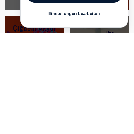
Einstellungen bearbeiten
Çiğdem Akyol
Geliebte Mutter –
Una Mannion
Canım Annem
Sag mir, was ich bin
(signiert)
€ 28.00
€ 24.00