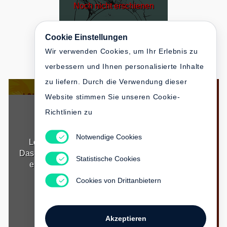
Noch nicht erschienen
Cookie Einstellungen
Wir verwenden Cookies, um Ihr Erlebnis zu
verbessern und Ihnen personalisierte Inhalte
zu liefern. Durch die Verwendung dieser
Website stimmen Sie unseren Cookie-
Richtlinien zu
Notwendige Cookies
Louise Kennedy
Çiğdem Akyol
Das Ende der Welt ist
Geliebte Mutter –
Statistische Cookies
eine Sackgasse
Canım Annem
€ 25.00
Cookies von Drittanbietern
€ 24.00
Akzeptieren