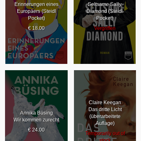
Erinnerungen eines
Seltsame Sally
Europäers (Steidl
Diamond (Steidl
Pocket)
Pocket)
€ 18.00
Vergriffen
Claire Keegan
Das dritte Licht
Annika Büsing
(überarbeitete
Wir kommen zurecht
Auflage)
€ 24.00
Temporarily out of
stock