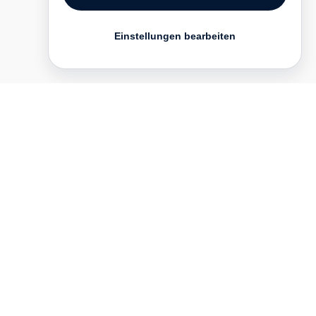
Einstellungen bearbeiten
Kontakt
English
FAQ
AGB
Nutzungsbedingungen
Datenschutz
Impressum
­
Presse
Vertrieb