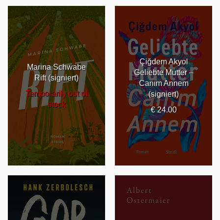
Çiğdem Akyol
Marina Schwabe
Geliebte Mutter –
Rift (signiert)
Canım Annem
Temporarily out of
(signiert)
stock
€ 24.00