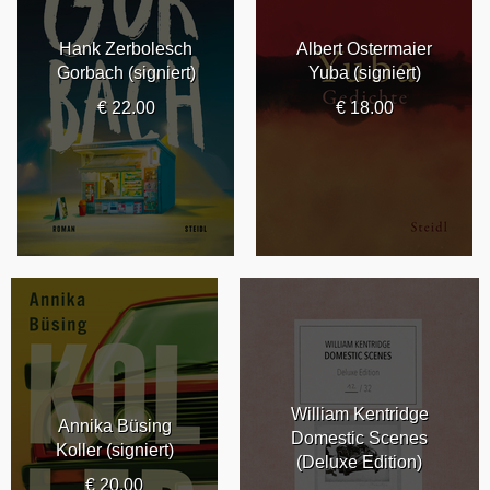
Hank Zerbolesch
Albert Ostermaier
Gorbach (signiert)
Yuba (signiert)
€ 22.00
€ 18.00
William Kentridge
Annika Büsing
Domestic Scenes
Koller (signiert)
(Deluxe Edition)
€ 20.00