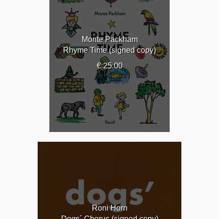
Monte Packham
Rhyme Time (signed copy)
€ 25.00
Roni Horn
Dogs´ Chorus (signed copy)