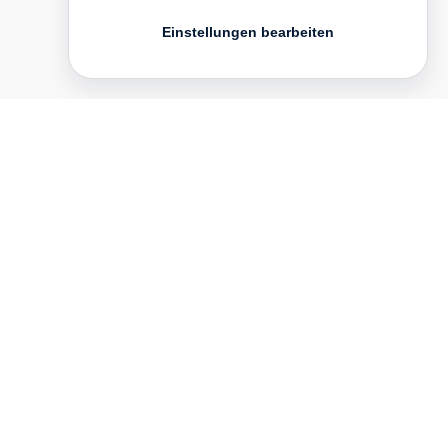
Einstellungen bearbeiten
Kontakt
English
FAQ
AGB
Nutzungsbedingungen
Datenschutz
Impressum
­
Presse
Vertrieb
Newsletter