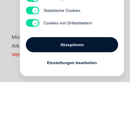
Statistische Cookies
Cookies von Drittanbietern
Michel Comte
Akzeptieren
Aiko T.
Vergriffen
Einstellungen bearbeiten
Only two copies remain of this,
Michel
Comte
’s book of erotic photographs of a
Japanese geisha by the name of Aiko T. A