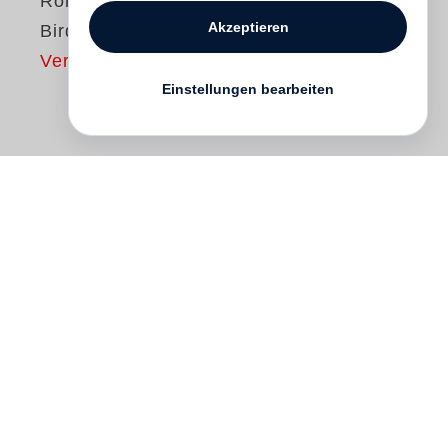
Roni Horn
Akzeptieren
Bird
Vergriffen
Einstellungen bearbeiten
bird
presents the culmination of
Roni
Horn
’s long-running photographic series of
taxidermied Icelandic wildfowl.
Photographed at close range against white
backgrounds (as though obeying the
conventional format of studio portraiture)
the birds are viewed from behind, their
unique physiognomies and markings