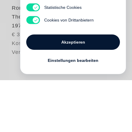
Statistische Cookies
Roni Horn
The Selected Gifts,
Cookies von Drittanbietern
1974-2015
€ 38.00
Akzeptieren
Kostenloser
Versand
Einstellungen bearbeiten
The Selected Gifts, 1974–2015
is a
collection of photographs documenting the
history of gifts received over the course of
the artist’s life. Collected together in this