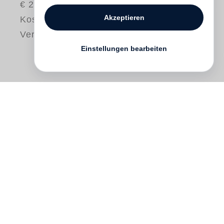
€ 28.00
Akzeptieren
Kostenloser
Versand
Einstellungen bearbeiten
Ist es ein Buch, eine Ausstellung oder ein
Ausstellungskatalog? Ist es ein
Massenprodukt oder ein Unikat?
Dayanita
Singh
ist eine Buchkünstlerin, die die
Möglichkeit dessen, was ein Buch sein
kann, erweitert und die Grenzen von
Publikation und Kunst überwindet.
Book