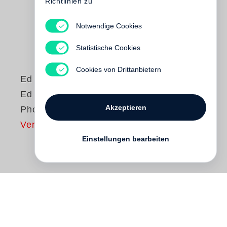
Richtlinien zu
Notwendige Cookies
Statistische Cookies
Cookies von Drittanbietern
Ed Ruscha
Ed Ruscha,
Akzeptieren
Photographer
Vergriffen
Einstellungen bearbeiten
Although known for his paintings and
drawings, California artist
Ed Ruscha
,