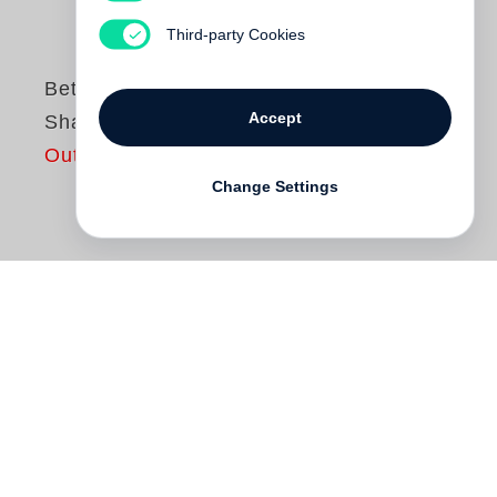
Third-party Cookies
Bettina Rheims
Accept
Shanghai
Out of print
Change Settings
Shanghai – Boomtown in einem
Riesenreich, Stadt voller Dynamik und
Eigensinn. Die Menschen in der
chinesischen Metropole wollen sich ihre
Art zu sein und zu leben nicht mehr