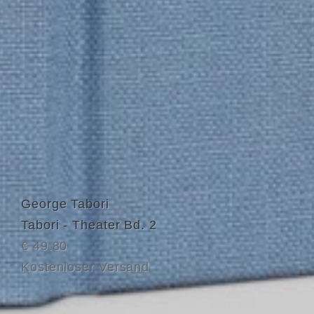
George Tabori
Tabori - Theater Bd. 2
€ 49.80
Kostenloser Versand