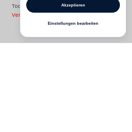
Akzeptieren
Tod in Port Aarif
Vergriffen
Einstellungen bearbeiten
Eine Hafenstadt am Mittelmeer, eine
Provinzmetropole in der arabischen Welt,
kurz nach dem Zweiten Weltkrieg. Dr.
Francis Varga aus Siebenbürgen, in Wien
ausgebildeter Chirurg, ist Schiffsarzt auf
einem ägyptischen Dampfer der Port
Said
-
Kapstadt-Linie. Er wird vom Gouverneur
der Stadt, von El Bekkaa, um ärztliche