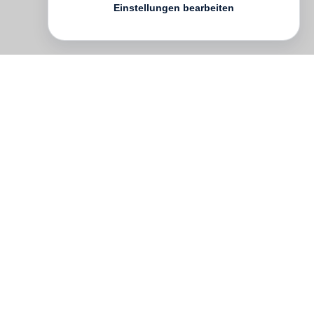
Einstellungen bearbeiten
Im Sommer 1962 kehrte der junge
Fotoreporter
Robert Lebeck
von seinen
ersten großen Reportagereisen nach
Japan, Afrika und in die Sowjetunion nach
Hamburg zurück. Dort beeindruckten seine
Aufnahmen so sehr, daß ihm eine
Ausstellung im Museum für Kunst und
Gewerbe organisiert wurde. Sie trug den
Titel »Tokio – Moskau – Leopoldville« und
war im September 1962 Lebecks erste