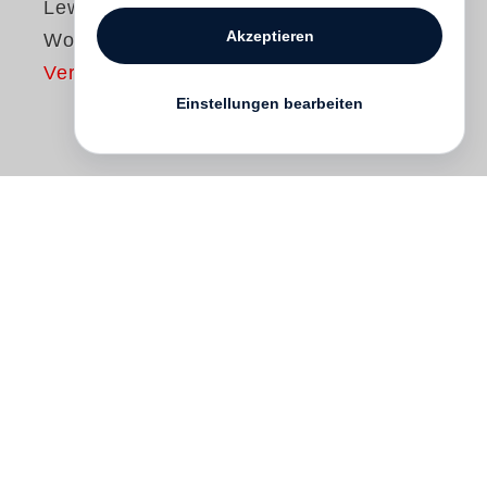
Lewis Baltz
Akzeptieren
Works
Vergriffen
Einstellungen bearbeiten
This much anticipated edition is one of the
publishing phenomena of the year,
encompassing the oeuvre of one of the
most significant artists working with
photography in the twentieth century.
Limited to 1,100 copies each signed and
numbered by
Lewis Baltz
’s indelible
influence on the development of