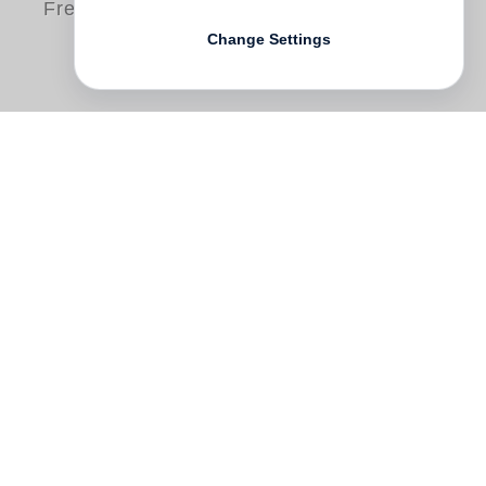
Free shipping
Change Settings
Voyeure hereinspaziert, hier werden
Erwartungen enttäuscht. Dieses Buch ist
voller obszöner Bilder, aber im Verständnis
des Philosophen Herbert Marcuse: "Nicht
das Bild einer nackten Frau ist obszön,
sondern das eines Generals, der seine in
einem Aggressionskrieg verdienten Orden
zur Schau stellt." Es ist ein irritierendes
Panoptikum der alltäglichen Gewalt: