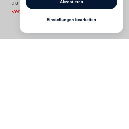
Akzeptieren
tranquille
Vergriffen
Einstellungen bearbeiten
“The most important thing is to find a
beginning and an end’, says Martin
d’Orgeval, who is gathering all these
crimes. ‘Not really alone on this planet, but
all of them are losers’, is written on one of
these paintings, no wiser than another
one, where a star is drawing my heart, two
zeros my wife, a single one my toy.