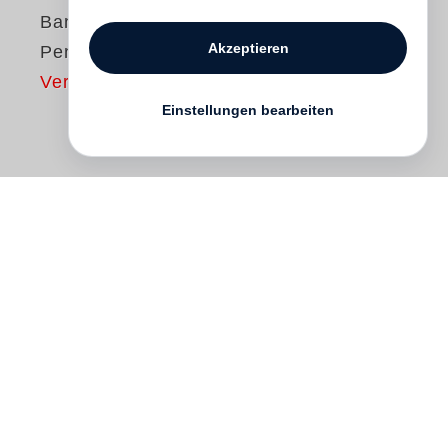
Banier
Akzeptieren
Pense à moi
Vergriffen
Einstellungen bearbeiten
"I have always had the dream to make
books that would mirror a life formed by
the wind pushing us, by the fires I always
ignite much to the police’s chagrin: books
that, like my photographs, my drawings,
my writing – like an attitude – are not
produced but crafted. Together with Martin