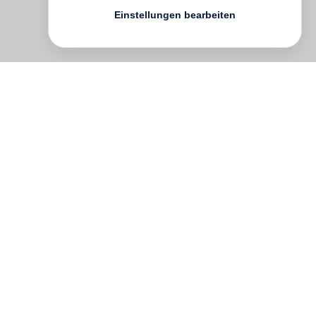
Einstellungen bearbeiten
On a summer morning in 1833, Thomas
Cole, a British-born, American landscape
painter climbed to the top of Mount
Holyoke in central Massachusetts and
made a sketch of the Connecticut River
where it bends and resembles an ox yoke.
Three years later the sketch he made that
morning became "View from Mount
Holyoke, Northampton, Massachusetts,
after a Thunderstorm" ('The Oxbow').