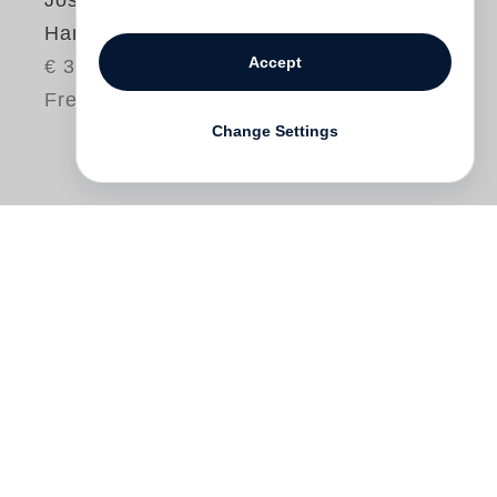
Joseph Beuys
Handaktion
Accept
€ 30.00
Free shipping
Change Settings
»Von den sprechenden Händen des
Joseph Beuys
in der Aktion am 5.
Dezember 1968, in der er, in einer Ecke
stehend, alles wieder aufruft, was die
Hand einst war und wieder werden soll,
sind Photographien und dieser dem Buch
beigefügte Film überliefert. Die meist in