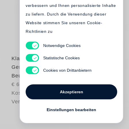
verbessern und Ihnen personalisierte Inhalte
zu liefern. Durch die Verwendung dieser
Website stimmen Sie unseren Cookie-
Richtlinien zu
Notwendige Cookies
Statistische Cookies
Klaus Staeck
,
Gerhard Steidl
Cookies von Drittanbietern
Beuys Book
€ 65.00
Akzeptieren
Kostenloser
Versand
Einstellungen bearbeiten